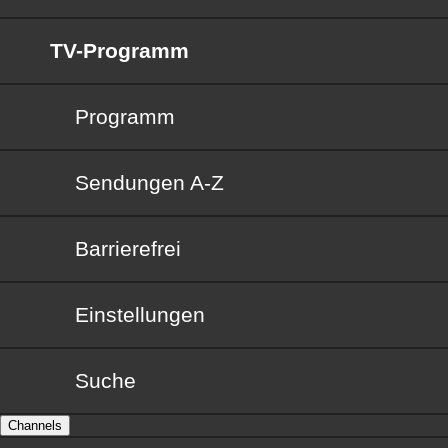
TV-Programm
Programm
Sendungen von A bis Z
Sendungen A-Z
Barrierefrei
Barrierefrei
Einstellungen
Suche
Channels