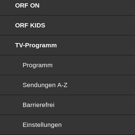
ORF ON
ORF KIDS
TV-Programm
Programm
Sendungen von A bis Z
Sendungen A-Z
Barrierefrei
Barrierefrei
Einstellungen