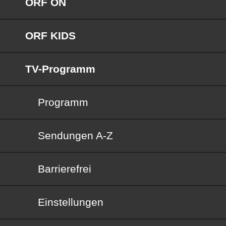
ORF ON
ORF KIDS
TV-Programm
Programm
Sendungen von A bis Z
Sendungen A-Z
Barrierefrei
Barrierefrei
Einstellungen