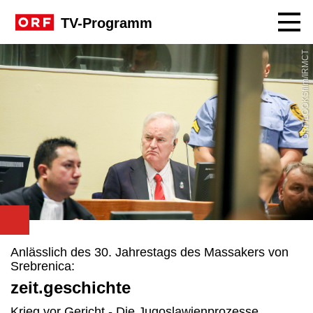
Navig
TV-Programm
ORF/LOOKSfilm/IRMCT
Anlässlich des 30. Jahrestags des Massakers von
Srebrenica:
zeit.geschichte
Krieg vor Gericht - Die Jugoslawienprozesse