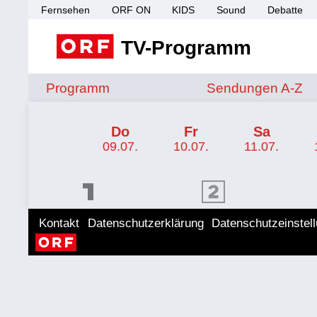
Fernsehen
ORF ON
KIDS
Sound
Debatte
TV-Programm
Sendungen von A 
Programm
Sendungen A-Z
TV-Programm ORF III
Do
Fr
Sa
09.07.
10.07.
11.07.
ORF 1 Programm
ORF 2 Programm
ORF II
Kontakt
Datenschutzerklärung
Datenschutzeinstel