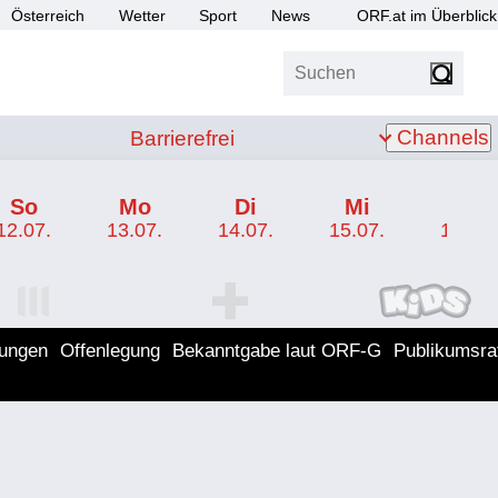
Österreich
Wetter
Sport
News
ORF.at im Überblick
Suchen
bis Z
Barrierefrei
Channels
Barrierefrei
So
Mo
Di
Mi
Do
12.07.
13.07.
14.07.
15.07.
16.07.
I Programm
ORF SPORT+ Programm
ORF KIDS Program
lungen
Offenlegung
Bekanntgabe laut ORF-G
Publikumsra