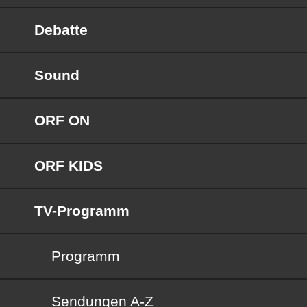
Debatte
Sound
ORF ON
ORF KIDS
TV-Programm
Programm
Sendungen von A bis Z
Sendungen A-Z