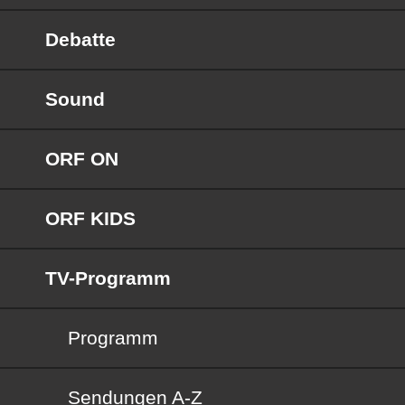
Debatte
Sound
ORF ON
ORF KIDS
TV-Programm
Programm
Sendungen von A bis Z
Sendungen A-Z