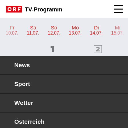
Navig
TV-Programm
TV-Programm ORF III
Fr
Sa
So
Mo
Di
Mi
10.07.
11.07.
12.07.
13.07.
14.07.
15.07.
ORF 1 Programm
ORF 2 Programm
OR
News
Sport
Wetter
Österreich