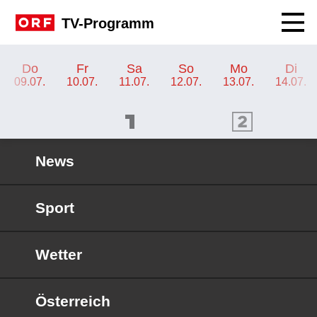
Navig
TV-Programm
TV-Programm ORF III
Do
Fr
Sa
So
Mo
Di
09.07.
10.07.
11.07.
12.07.
13.07.
14.07.
ORF 1 Programm
ORF 2 Programm
OR
News
Sport
Wetter
Österreich