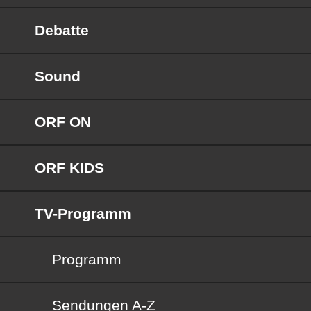
Debatte
Sound
ORF ON
ORF KIDS
TV-Programm
Programm
Sendungen von A bis Z
Sendungen A-Z