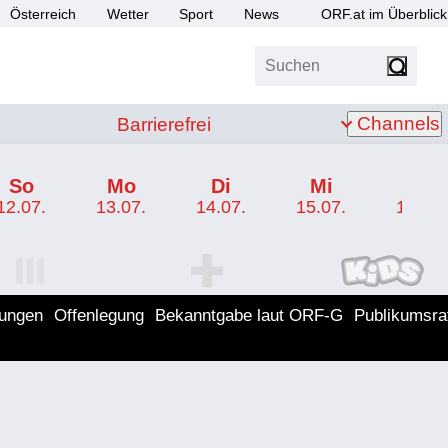
Österreich
Wetter
Sport
News
ORF.at im Überblick
Suchen
bis Z
Barrierefrei
Channels
Barrierefrei
So
Mo
Di
Mi
Do
12.07.
13.07.
14.07.
15.07.
16.07.
I Programm
ORF SPORT+ Programm
ORF KIDS Program
lungen
Offenlegung
Bekanntgabe laut ORF-G
Publikumsra