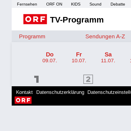
Fernsehen
ORF ON
KIDS
Sound
Debatte
TV-Programm
Sendungen von A 
Programm
Sendungen A-Z
TV-Programm ORF III
Do
Fr
Sa
09.07.
10.07.
11.07.
ORF 1 Programm
ORF 2 Programm
ORF II
Kontakt
Datenschutzerklärung
Datenschutzeinstel