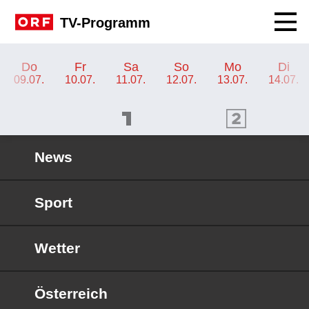
Navig
TV-Programm
TV-Programm ORF III
Do
Fr
Sa
So
Mo
Di
09.07.
10.07.
11.07.
12.07.
13.07.
14.07.
ORF 1 Programm
ORF 2 Programm
OR
News
Sport
Wetter
Österreich