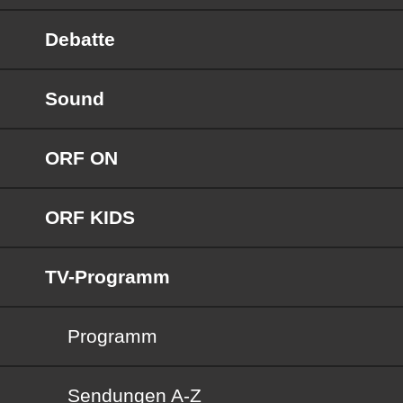
Debatte
Sound
ORF ON
ORF KIDS
TV-Programm
Programm
Sendungen von A bis Z
Sendungen A-Z