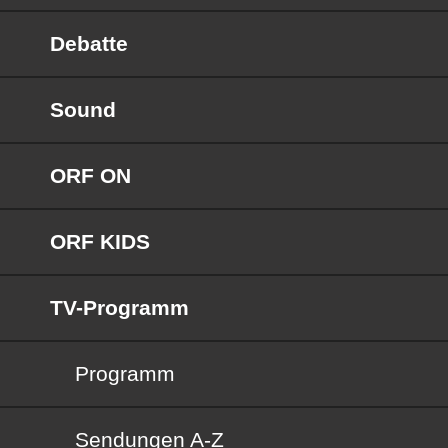
Debatte
Sound
ORF ON
ORF KIDS
TV-Programm
Programm
Sendungen von A bis Z
Sendungen A-Z