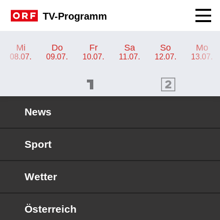
Navig
TV-Programm
TV-Programm ORF III
Mi
Do
Fr
Sa
So
Mo
08.07.
09.07.
10.07.
11.07.
12.07.
13.07.
ORF 1 Programm
ORF 2 Programm
OR
News
Sport
Wetter
Österreich