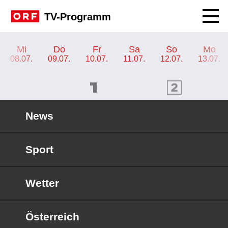
Navig
TV-Programm
TV-Programm ORF III
Mi
Do
Fr
Sa
So
Mo
08.07.
09.07.
10.07.
11.07.
12.07.
13.07.
ORF 1 Programm
ORF 2 Programm
OR
News
Sport
Wetter
Österreich