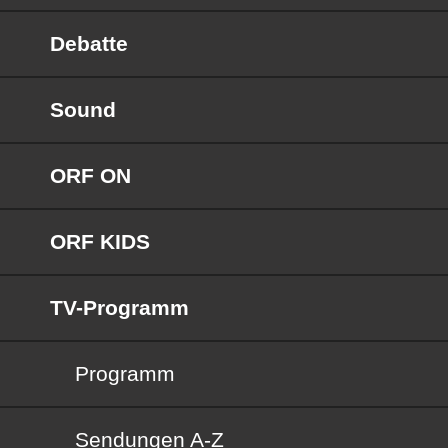
Debatte
Sound
ORF ON
ORF KIDS
TV-Programm
Programm
Sendungen von A bis Z
Sendungen A-Z