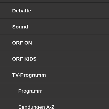
Debatte
Sound
ORF ON
ORF KIDS
TV-Programm
Programm
Sendungen von A bis Z
Sendungen A-Z