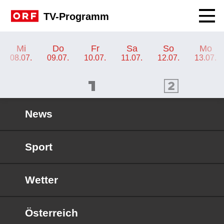
Navig
TV-Programm
TV-Programm ORF III
Mi
Do
Fr
Sa
So
Mo
08.07.
09.07.
10.07.
11.07.
12.07.
13.07.
ORF 1 Programm
ORF 2 Programm
OR
News
Sport
Wetter
Österreich