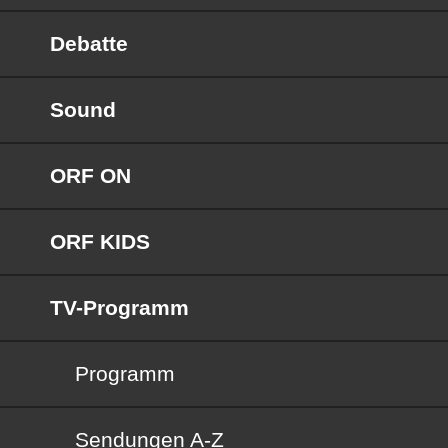
Debatte
Sound
ORF ON
ORF KIDS
TV-Programm
Programm
Sendungen von A bis Z
Sendungen A-Z