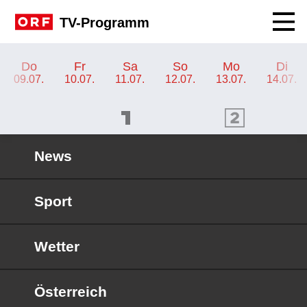
Navig
TV-Programm
TV-Programm ORF III
Do
Fr
Sa
So
Mo
Di
09.07.
10.07.
11.07.
12.07.
13.07.
14.07.
ORF 1 Programm
ORF 2 Programm
OR
News
Sport
Wetter
Österreich