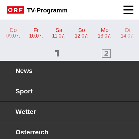
Navig
TV-Programm
TV-Programm ORF III
Do
Fr
Sa
So
Mo
Di
09.07.
10.07.
11.07.
12.07.
13.07.
14.07.
ORF 1 Programm
ORF 2 Programm
OR
News
Sport
Wetter
Österreich