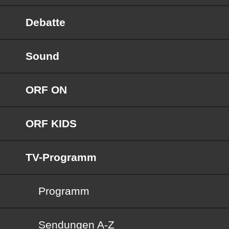
Debatte
Sound
ORF ON
ORF KIDS
TV-Programm
Programm
Sendungen von A bis Z
Sendungen A-Z