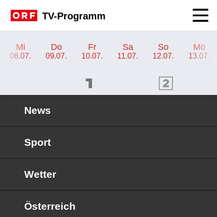
Navig
TV-Programm
TV-Programm ORF III
Mi
Do
Fr
Sa
So
Mo
08.07.
09.07.
10.07.
11.07.
12.07.
13.07.
ORF 1 Programm
ORF 2 Programm
OR
News
Sport
Wetter
Österreich