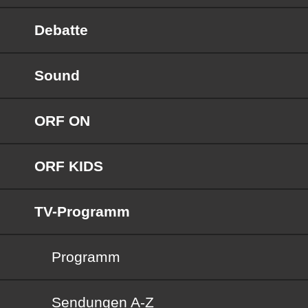
Debatte
Sound
ORF ON
ORF KIDS
TV-Programm
Programm
Sendungen von A bis Z
Sendungen A-Z