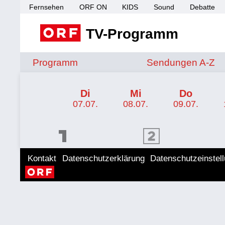
Fernsehen
ORF ON
KIDS
Sound
Debatte
TV-Programm
Sendungen von A 
Programm
Sendungen A-Z
TV-Programm ORF III
Di
Mi
Do
07.07.
08.07.
09.07.
ORF 1 Programm
ORF 2 Programm
ORF II
Kontakt
Datenschutzerklärung
Datenschutzeinstel