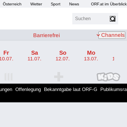
Österreich
Wetter
Sport
News
ORF.at im Überblick
Suchen
bis Z
Barrierefrei
Channels
Barrierefrei
Fr
Sa
So
Mo
Di
10.07.
11.07.
12.07.
13.07.
14.07.
I Programm
ORF SPORT+ Programm
ORF KIDS Program
lungen
Offenlegung
Bekanntgabe laut ORF-G
Publikumsra