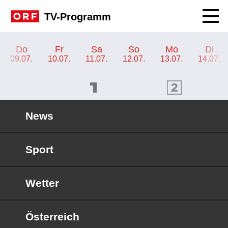
Navig
TV-Programm
TV-Programm ORF III
Do
Fr
Sa
So
Mo
Di
09.07.
10.07.
11.07.
12.07.
13.07.
14.07.
ORF 1 Programm
ORF 2 Programm
OR
News
Sport
Wetter
Österreich