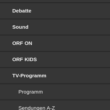
Debatte
Sound
ORF ON
ORF KIDS
TV-Programm
Programm
Sendungen von A bis Z
Sendungen A-Z