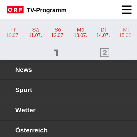
Navig
TV-Programm
TV-Programm ORF III
Fr
Sa
So
Mo
Di
Mi
10.07.
11.07.
12.07.
13.07.
14.07.
15.07.
ORF 1 Programm
ORF 2 Programm
OR
News
Sport
Wetter
Österreich