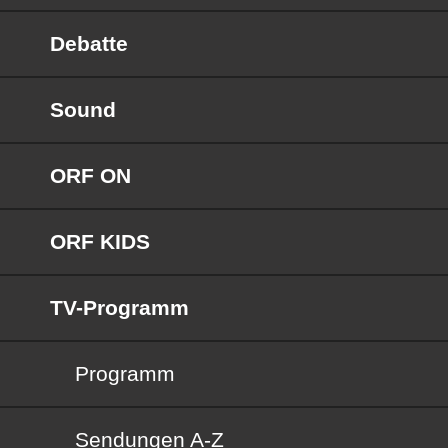
Debatte
Sound
ORF ON
ORF KIDS
TV-Programm
Programm
Sendungen von A bis Z
Sendungen A-Z