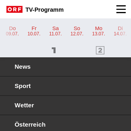
Navig
TV-Programm
TV-Programm ORF III
Do
Fr
Sa
So
Mo
Di
09.07.
10.07.
11.07.
12.07.
13.07.
14.07.
ORF 1 Programm
ORF 2 Programm
OR
News
Sport
Wetter
Österreich