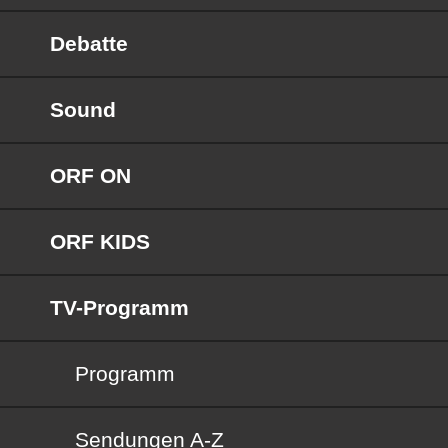
Debatte
Sound
ORF ON
ORF KIDS
TV-Programm
Programm
Sendungen von A bis Z
Sendungen A-Z