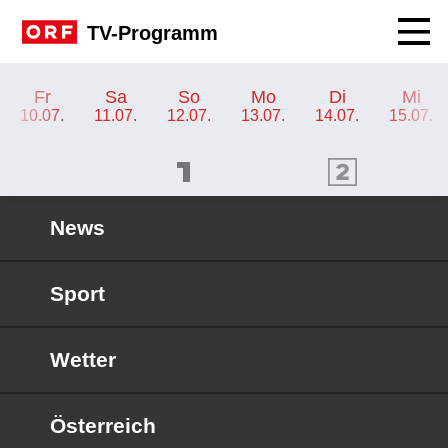
Navig
TV-Programm
TV-Programm ORF III
Fr
Sa
So
Mo
Di
Mi
10.07.
11.07.
12.07.
13.07.
14.07.
15.07.
ORF 1 Programm
ORF 2 Programm
OR
News
Sport
Wetter
Österreich