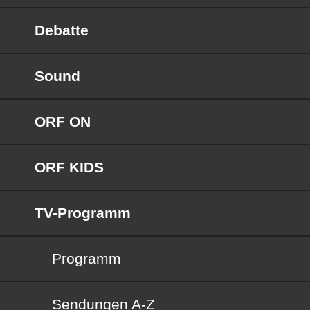
Debatte
Sound
ORF ON
ORF KIDS
TV-Programm
Programm
Sendungen von A bis Z
Sendungen A-Z