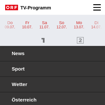
Navig
TV-Programm
TV-Programm ORF III
Do
Fr
Sa
So
Mo
Di
09.07.
10.07.
11.07.
12.07.
13.07.
14.07.
ORF 1 Programm
ORF 2 Programm
OR
News
Sport
Wetter
Österreich