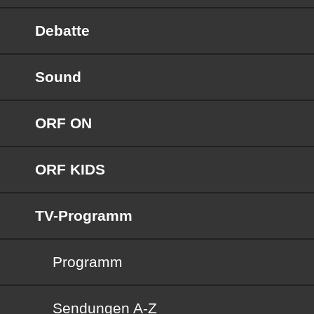
Debatte
Sound
ORF ON
ORF KIDS
TV-Programm
Programm
Sendungen von A bis Z
Sendungen A-Z