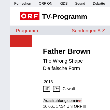
Fernsehen
ORF ON
KIDS
Sound
Debatte
TV-Programm
Sendungen von A 
Programm
Sendungen A-Z
Father Brown
The Wrong Shape
Die falsche Form
2013
Produktionsjahr: 2013
Gewalt
Jugendschutz Beschreibung: Gewalt
Ausstrahlungstermine
16. Juni, 17:34 Uhr in ORF III
16.06., 17:34 Uhr ORF III