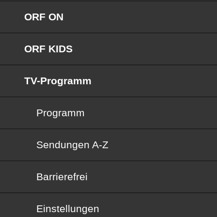
ORF ON
ORF KIDS
TV-Programm
Programm
Sendungen von A bis Z
Sendungen A-Z
Barrierefrei
Barrierefrei
Einstellungen