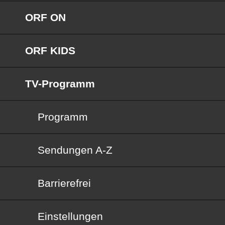
ORF ON
ORF KIDS
TV-Programm
Programm
Sendungen von A bis Z
Sendungen A-Z
Barrierefrei
Barrierefrei
Einstellungen