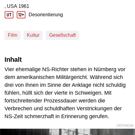
, USA
1961
Produktionsland: USA
Produktionsjahr: 1961
Desorientierung
Jugendschutz Beschreibung: Desorientierung
Film
Kultur
Gesellschaft
Inhalt
Vier ehemalige NS-Richter stehen in Nürnberg vor
dem amerikanischen Militärgericht. Während sich
drei von ihnen im Sinne der Anklage nicht schuldig
fühlen, hüllt sich der vierte in Schweigen. Mit
fortschreitender Prozessdauer werden die
Verbrechen und schuldhaften Verstrickungen der
NS-Zeit schmerzhaft in Erinnerung gerufen.
ORF/MGM