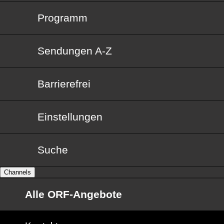
Programm
Sendungen von A bis Z
Sendungen A-Z
Barrierefrei
Barrierefrei
Einstellungen
Suche
Channels
Alle ORF-Angebote