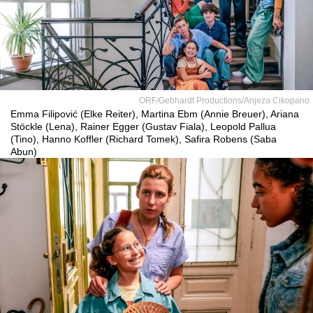
ORF/Gebhardt Productions/Anjeza Cikopano
Emma Filipović (Elke Reiter), Martina Ebm (Annie Breuer), Ariana
Stöckle (Lena), Rainer Egger (Gustav Fiala), Leopold Pallua
(Tino), Hanno Koffler (Richard Tomek), Safira Robens (Saba
Abun)