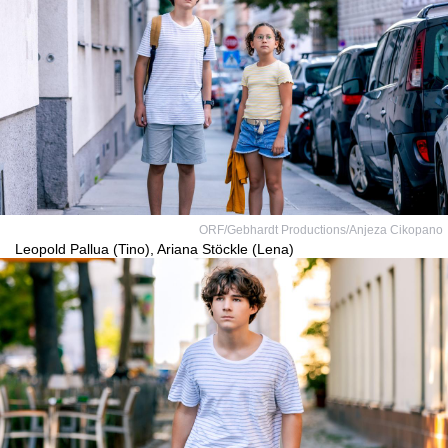
ORF/Gebhardt Productions/Anjeza Cikopano
Leopold Pallua (Tino), Ariana Stöckle (Lena)