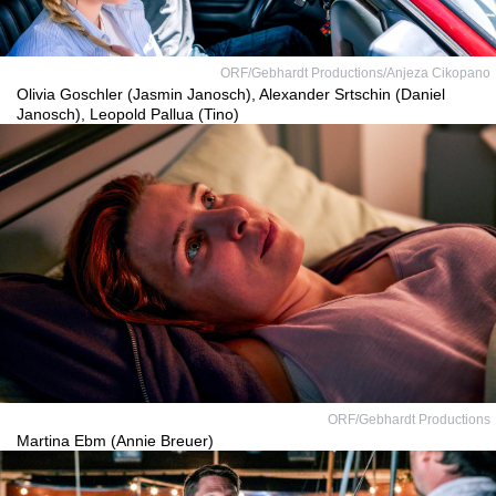
ORF/Gebhardt Productions/Anjeza Cikopano
Olivia Goschler (Jasmin Janosch), Alexander Srtschin (Daniel
Janosch), Leopold Pallua (Tino)
ORF/Gebhardt Productions
Martina Ebm (Annie Breuer)