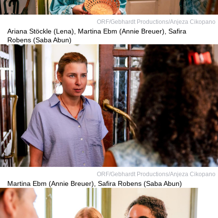
ORF/Gebhardt Productions/Anjeza Cikopano
Ariana Stöckle (Lena), Martina Ebm (Annie Breuer), Safira
Robens (Saba Abun)
ORF/Gebhardt Productions/Anjeza Cikopano
Martina Ebm (Annie Breuer), Safira Robens (Saba Abun)