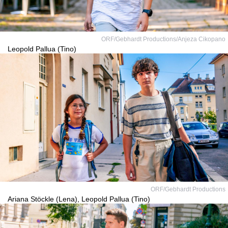
ORF/Gebhardt Productions/Anjeza Cikopano
Leopold Pallua (Tino)
ORF/Gebhardt Productions
Ariana Stöckle (Lena), Leopold Pallua (Tino)