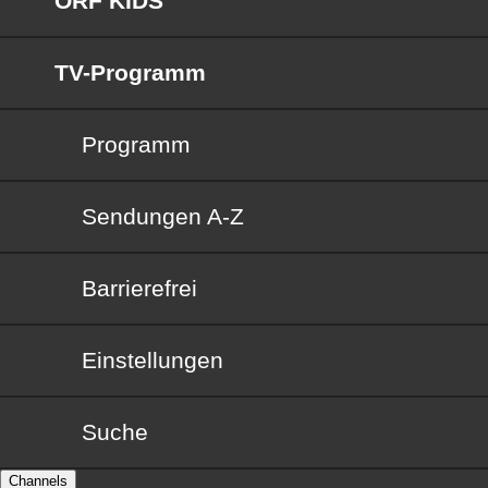
ORF KIDS
TV-Programm
Programm
Sendungen von A bis Z
Sendungen A-Z
Barrierefrei
Barrierefrei
Einstellungen
Suche
Channels