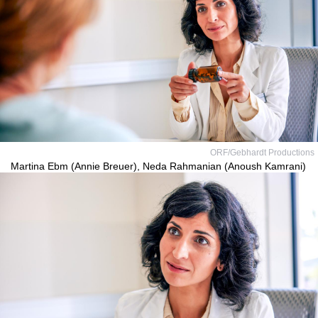
ORF/Gebhardt Productions
Martina Ebm (Annie Breuer), Neda Rahmanian (Anoush Kamrani)