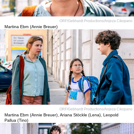
ORF/Gebhardt Productions/Anjeza Cikopano
Martina Ebm (Annie Breuer)
ORF/Gebhardt Productions/Anjeza Cikopano
Martina Ebm (Annie Breuer), Ariana Stöckle (Lena), Leopold
Pallua (Tino)