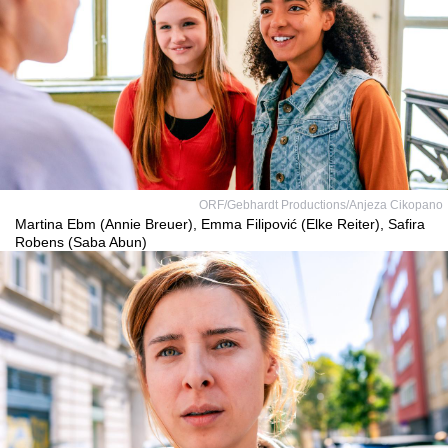
ORF/Gebhardt Productions/Anjeza Cikopano
Martina Ebm (Annie Breuer), Emma Filipović (Elke Reiter), Safira
Robens (Saba Abun)