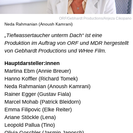
ORF/Gebhardt Productions/Anjeza Cikopano
Neda Rahmanian (Anoush Kamrani)
„Tiefwassertaucher unterm Dach“ ist eine
Produktion im Auftrag von ORF und MDR hergestellt
von Gebhardt Productions und WHee Film.
Hauptdarsteller:innen
Martina Ebm (Annie Breuer)
Hanno Koffler (Richard Tomek)
Neda Rahmanian (Anoush Kamrani)
Rainer Egger (Gustav Fiala)
Marcel Mohab (Patrick Bleidorn)
Emma Filipovic (Elke Reiter)
Ariane Stöckle (Lena)
Leopold Pallua (Tino)
Olivia Goschler (Jasmin Janosch)