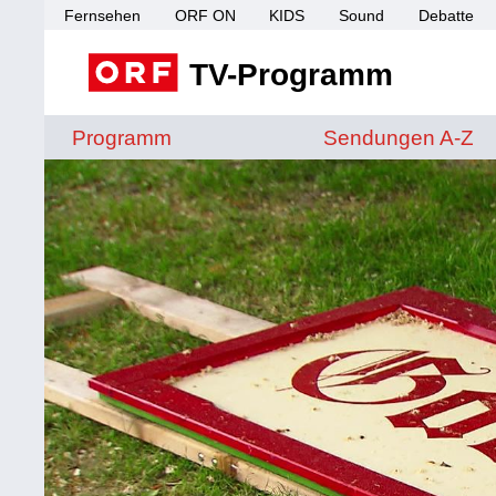
Fernsehen
ORF ON
KIDS
Sound
Debatte
TV-Programm
Sendungen von A 
Programm
Sendungen A-Z