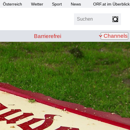
Österreich
Wetter
Sport
News
ORF.at im Überblick
Suchen
bis Z
Barrierefrei
Channels
Barrierefrei