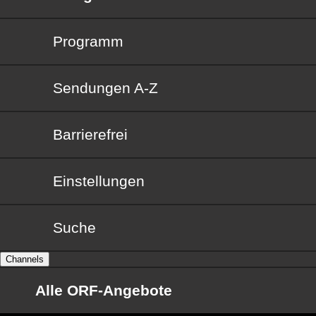
Programm
Sendungen von A bis Z
Sendungen A-Z
Barrierefrei
Barrierefrei
Einstellungen
Suche
Channels
Alle ORF-Angebote