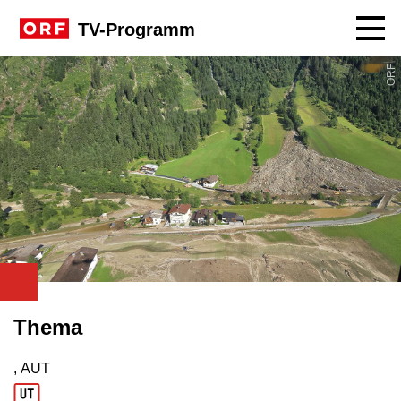
Navig
TV-Programm
ORF
Thema
, AUT
Produktionsland: AUT