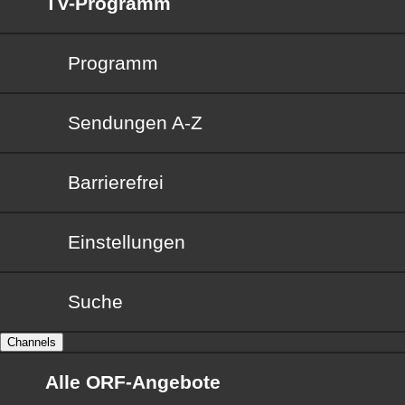
TV-Programm
Programm
Sendungen von A bis Z
Sendungen A-Z
Barrierefrei
Barrierefrei
Einstellungen
Suche
Channels
Alle ORF-Angebote