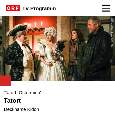
Navig
TV-Programm
ORF/Petro Domenigg
'Tatort: Österreich'
Tatort
Deckname Kidon