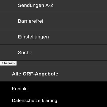
Sendungen von A bis Z
Sendungen A-Z
Barrierefrei
Barrierefrei
Einstellungen
Suche
Channels
Alle ORF-Angebote
Kontakt
Datenschutzerklärung