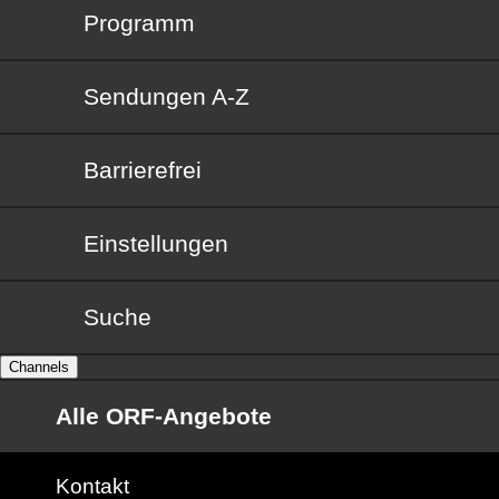
Programm
Sendungen von A bis Z
Sendungen A-Z
Barrierefrei
Barrierefrei
Einstellungen
Suche
Channels
Alle ORF-Angebote
Kontakt