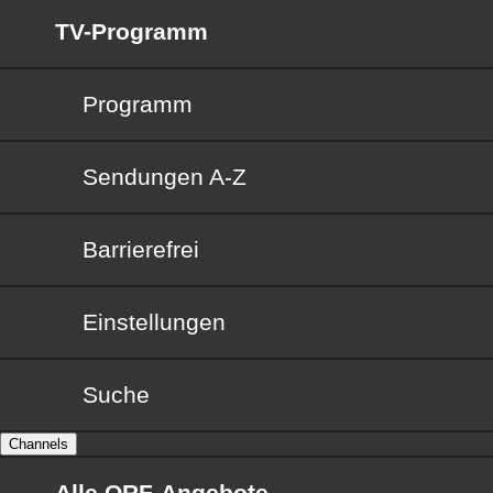
TV-Programm
Programm
Sendungen von A bis Z
Sendungen A-Z
Barrierefrei
Barrierefrei
Einstellungen
Suche
Channels
Alle ORF-Angebote