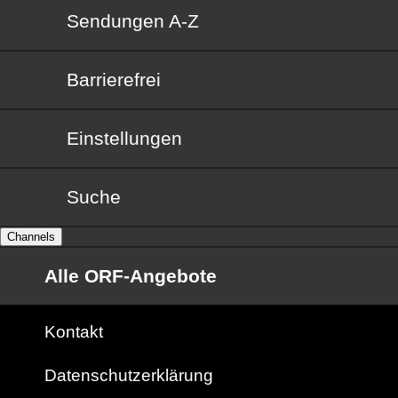
Sendungen von A bis Z
Sendungen A-Z
Barrierefrei
Barrierefrei
Einstellungen
Suche
Channels
Alle ORF-Angebote
Kontakt
Datenschutzerklärung