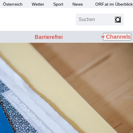
Österreich
Wetter
Sport
News
ORF.at im Überblick
Suchen
bis Z
Barrierefrei
Channels
Barrierefrei