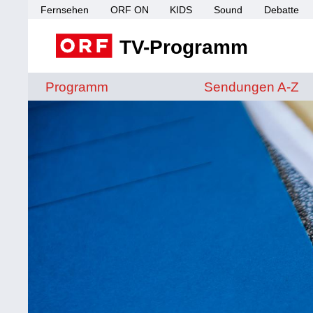
Fernsehen
ORF ON
KIDS
Sound
Debatte
TV-Programm
Sendungen von A 
Programm
Sendungen A-Z