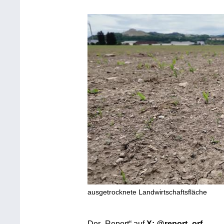
ausgetrocknete Landwirtschaftsfläche
Der „Report“ auf
X: @report_orf