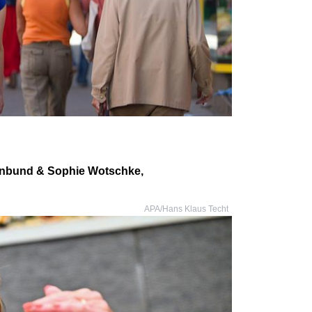
renbund & Sophie Wotschke,
APA/Hans Klaus Techt