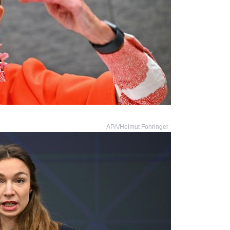
APA/Helmut Fohringer