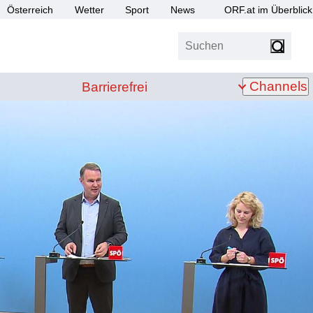
Österreich
Wetter
Sport
News
ORF.at im Überblick
Suchen
bis Z
Barrierefrei
Channels
Barrierefrei