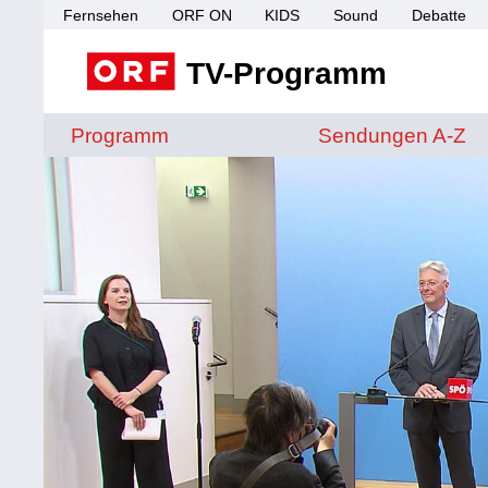
Fernsehen
ORF ON
KIDS
Sound
Debatte
TV-Programm
Sendungen von A 
Programm
Sendungen A-Z