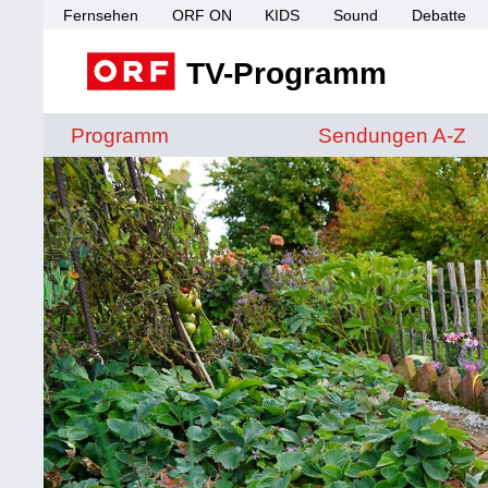
Fernsehen
ORF ON
KIDS
Sound
Debatte
TV-Programm
Sendungen von A 
Programm
Sendungen A-Z