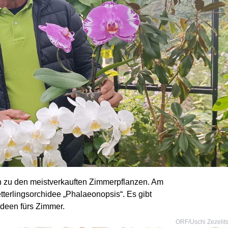
n zu den meistverkauften Zimmerpflanzen. Am
tterlingsorchidee „Phalaeonopsis“. Es gibt
ideen fürs Zimmer.
ORF/Uschi Zezelit