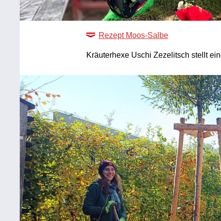
Rezept Moos-Salbe
Kräuterhexe Uschi Zezelitsch stellt e