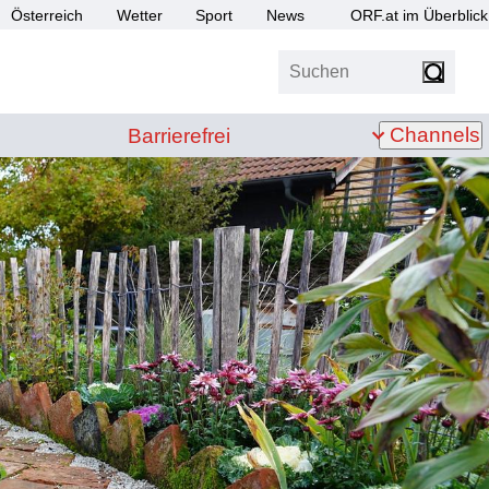
Österreich
Wetter
Sport
News
ORF.at im Überblick
Suchen
bis Z
Barrierefrei
Channels
Barrierefrei