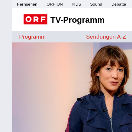
Fernsehen
ORF ON
KIDS
Sound
Debatte
TV-Programm
Sendungen von A 
Programm
Sendungen A-Z