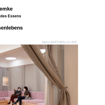
Lemke
k des Essens
menlebens
Marco BERTORELLO / AFP