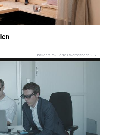
len
bauderfilm / Börres Weiffenbach 2021