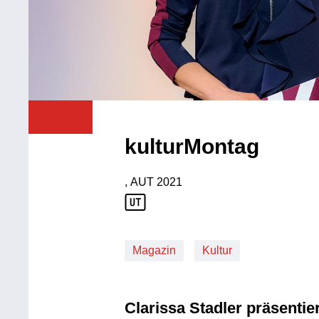
kulturMontag
, AUT
2021
Produktionsland: AUT
Produktionsjahr: 2021
Magazin
Kultur
Clarissa Stadler präsentier