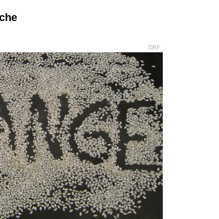
üche
ORF