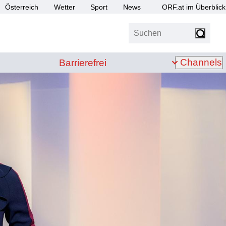
Österreich
Wetter
Sport
News
ORF.at im Überblick
Suchen
bis Z
Barrierefrei
Channels
Barrierefrei