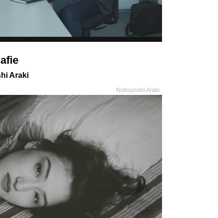
afie
hi Araki
Nobuyoshi Araki