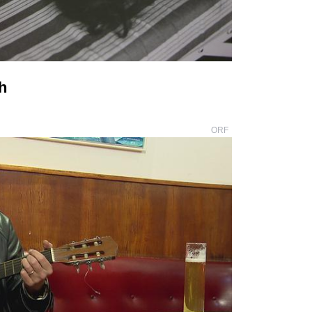
h
ORF