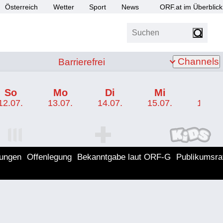
Österreich
Wetter
Sport
News
ORF.at im Überblick
Suchen
bis Z
Barrierefrei
Channels
Barrierefrei
So
Mo
Di
Mi
Do
12.07.
13.07.
14.07.
15.07.
16.07.
I Programm
ORF SPORT+ Programm
ORF KIDS Program
lungen
Offenlegung
Bekanntgabe laut ORF-G
Publikumsra