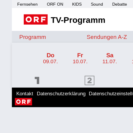
Fernsehen
ORF ON
KIDS
Sound
Debatte
TV-Programm
Sendungen von A 
Programm
Sendungen A-Z
TV-Programm ORF 2
Do
Fr
Sa
09.07.
10.07.
11.07.
ORF 1 Programm
ORF 2 Programm
ORF II
Kontakt
Datenschutzerklärung
Datenschutzeinstel