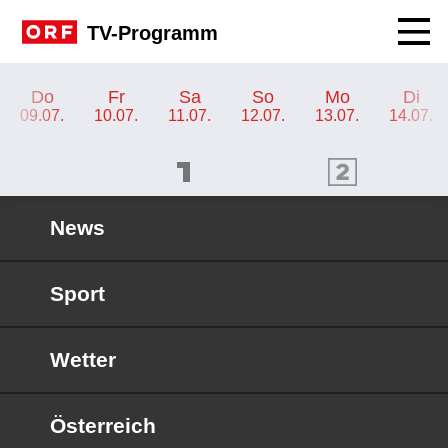
Navig
TV-Programm
TV-Programm ORF 2
Do
Fr
Sa
So
Mo
Di
09.07.
10.07.
11.07.
12.07.
13.07.
14.07.
ORF 1 Programm
ORF 2 Programm
OR
News
Sport
Wetter
Österreich