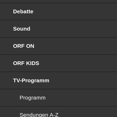
Debatte
Sound
ORF ON
ORF KIDS
TV-Programm
Programm
Sendungen von A bis Z
Sendungen A-Z