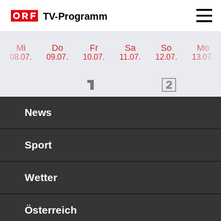
Navig
TV-Programm
TV-Programm ORF 2
Mi
Do
Fr
Sa
So
Mo
08.07.
09.07.
10.07.
11.07.
12.07.
13.07.
ORF 1 Programm
ORF 2 Programm
OR
News
Sport
Wetter
Österreich