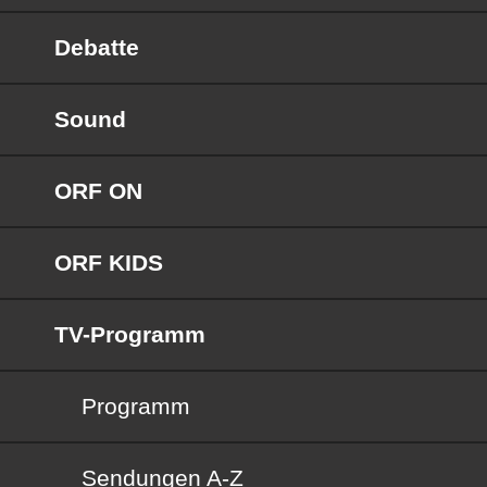
Debatte
Sound
ORF ON
ORF KIDS
TV-Programm
Programm
Sendungen von A bis Z
Sendungen A-Z