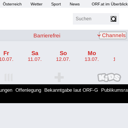
Österreich
Wetter
Sport
News
ORF.at im Überblick
Suchen
bis Z
Barrierefrei
Channels
Barrierefrei
Fr
Sa
So
Mo
Di
10.07.
11.07.
12.07.
13.07.
14.07.
I Programm
ORF SPORT+ Programm
ORF KIDS Program
lungen
Offenlegung
Bekanntgabe laut ORF-G
Publikumsra