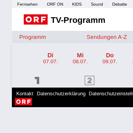
Fernsehen
ORF ON
KIDS
Sound
Debatte
TV-Programm
Sendungen von A 
Programm
Sendungen A-Z
TV-Programm ORF 2
Di
Mi
Do
07.07.
08.07.
09.07.
ORF 1 Programm
ORF 2 Programm
ORF II
Kontakt
Datenschutzerklärung
Datenschutzeinstel