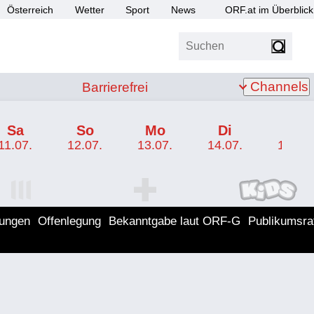
Österreich
Wetter
Sport
News
ORF.at im Überblick
Suchen
bis Z
Barrierefrei
Channels
Barrierefrei
Sa
So
Mo
Di
Mi
11.07.
12.07.
13.07.
14.07.
15.07.
I Programm
ORF SPORT+ Programm
ORF KIDS Program
lungen
Offenlegung
Bekanntgabe laut ORF-G
Publikumsra