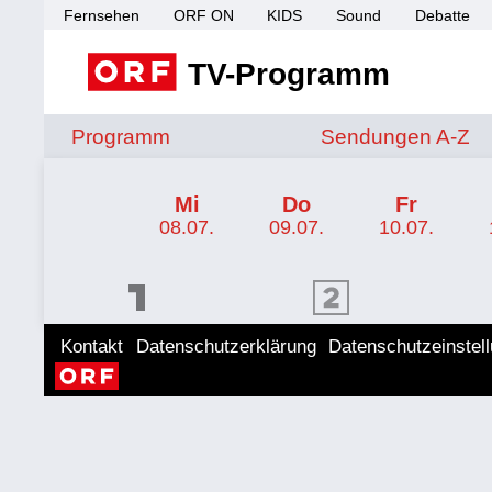
Fernsehen
ORF ON
KIDS
Sound
Debatte
TV-Programm
Sendungen von A 
Programm
Sendungen A-Z
TV-Programm ORF 2
Mi
Do
Fr
08.07.
09.07.
10.07.
ORF 1 Programm
ORF 2 Programm
ORF II
Kontakt
Datenschutzerklärung
Datenschutzeinstel