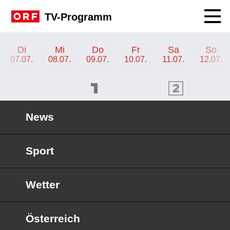
Navig
TV-Programm
TV-Programm ORF 2
Di
Mi
Do
Fr
Sa
So
07.07.
08.07.
09.07.
10.07.
11.07.
12.07.
ORF 1 Programm
ORF 2 Programm
OR
News
Sport
Wetter
Österreich