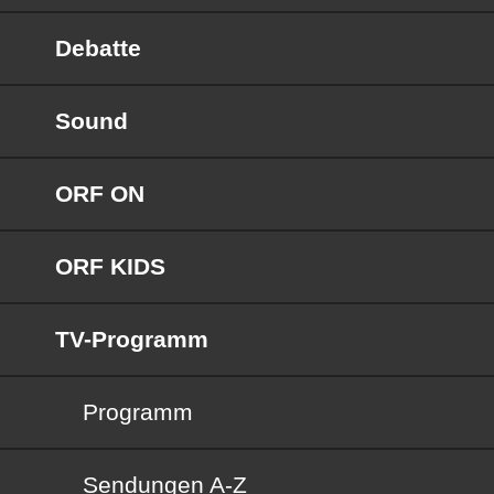
Debatte
Sound
ORF ON
ORF KIDS
TV-Programm
Programm
Sendungen von A bis Z
Sendungen A-Z