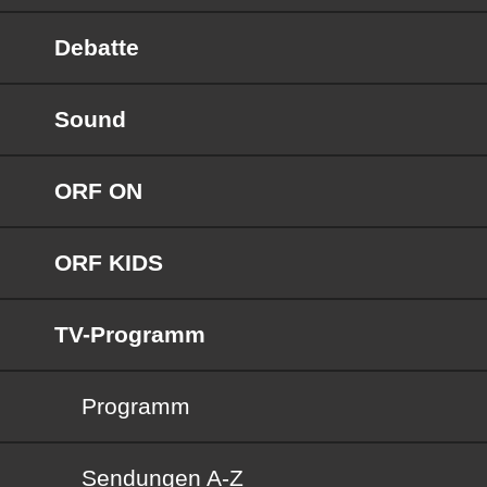
Debatte
Sound
ORF ON
ORF KIDS
TV-Programm
Programm
Sendungen von A bis Z
Sendungen A-Z