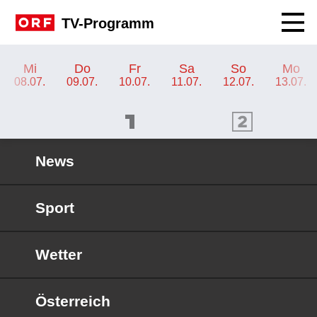
Navig
TV-Programm
TV-Programm ORF 2
Mi
Do
Fr
Sa
So
Mo
08.07.
09.07.
10.07.
11.07.
12.07.
13.07.
ORF 1 Programm
ORF 2 Programm
OR
News
Sport
Wetter
Österreich