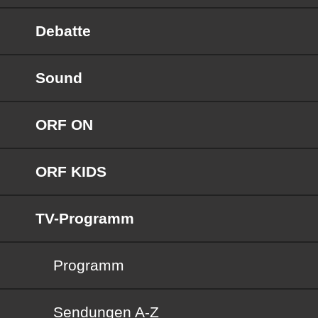
Debatte
Sound
ORF ON
ORF KIDS
TV-Programm
Programm
Sendungen von A bis Z
Sendungen A-Z