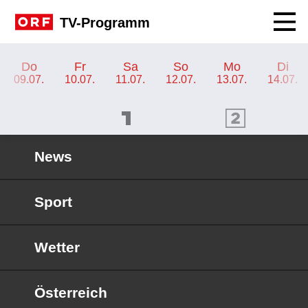
Navig
TV-Programm
TV-Programm ORF 2
Do
Fr
Sa
So
Mo
Di
09.07.
10.07.
11.07.
12.07.
13.07.
14.07.
ORF 1 Programm
ORF 2 Programm
OR
News
Sport
Wetter
Österreich