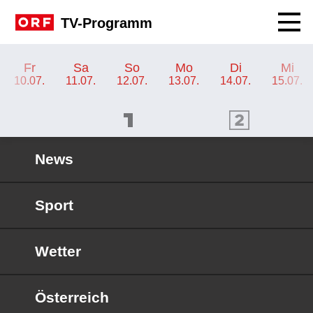
Navig
TV-Programm
TV-Programm ORF 2
Fr
Sa
So
Mo
Di
Mi
10.07.
11.07.
12.07.
13.07.
14.07.
15.07.
ORF 1 Programm
ORF 2 Programm
OR
News
Sport
Wetter
Österreich