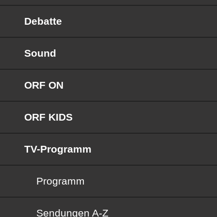
Debatte
Sound
ORF ON
ORF KIDS
TV-Programm
Programm
Sendungen von A bis Z
Sendungen A-Z