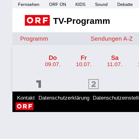
Fernsehen
ORF ON
KIDS
Sound
Debatte
TV-Programm
Sendungen von A 
Programm
Sendungen A-Z
TV-Programm ORF 2
Do
Fr
Sa
09.07.
10.07.
11.07.
ORF 1 Programm
ORF 2 Programm
ORF II
Kontakt
Datenschutzerklärung
Datenschutzeinstel