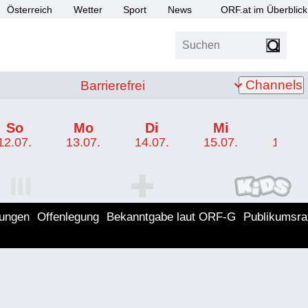
Österreich
Wetter
Sport
News
ORF.at im Überblick
Suchen
bis Z
Barrierefrei
Channels
Barrierefrei
So
Mo
Di
Mi
Do
12.07.
13.07.
14.07.
15.07.
16.07.
I Programm
ORF SPORT+ Programm
ORF KIDS Program
lungen
Offenlegung
Bekanntgabe laut ORF-G
Publikumsra