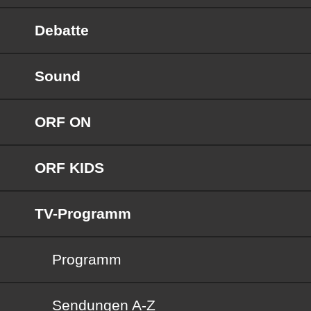
Debatte
Sound
ORF ON
ORF KIDS
TV-Programm
Programm
Sendungen von A bis Z
Sendungen A-Z