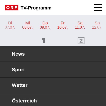
Navig
TV-Programm
TV-Programm ORF 2
Di
Mi
Do
Fr
Sa
So
07.07.
08.07.
09.07.
10.07.
11.07.
12.07.
ORF 1 Programm
ORF 2 Programm
OR
News
Sport
Wetter
Österreich