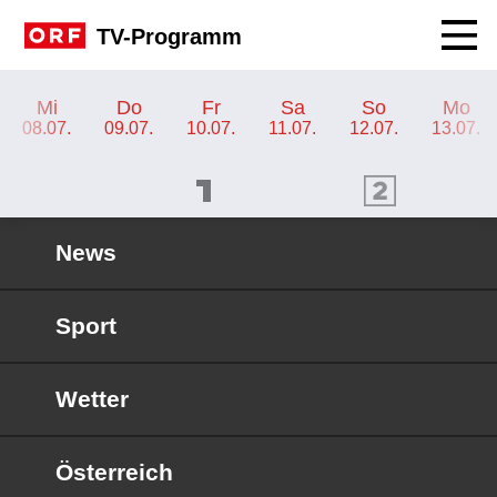
Navig
TV-Programm
TV-Programm ORF 2
Mi
Do
Fr
Sa
So
Mo
08.07.
09.07.
10.07.
11.07.
12.07.
13.07.
ORF 1 Programm
ORF 2 Programm
OR
News
Sport
Wetter
Österreich