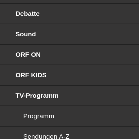
Debatte
Sound
ORF ON
ORF KIDS
TV-Programm
Programm
Sendungen von A bis Z
Sendungen A-Z